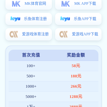
营销
数据安全
走进 必赢体育，了解我们的技术实力与服务理
念。
最佳数据服务商
必赢体育 企业概览：技术驱动、服务至上的赛
事服务专家。
数据销毁
关于 必赢体育：官网下载app活
动,BwinSports体验不一样的人生乐趣,,必赢体
育成为亚洲最大的在线娱乐平台也是因为不断
的努力,提供好玩的休闲益智类单机游戏中文版
免费下载。 赛事服务标准制定者之一。...