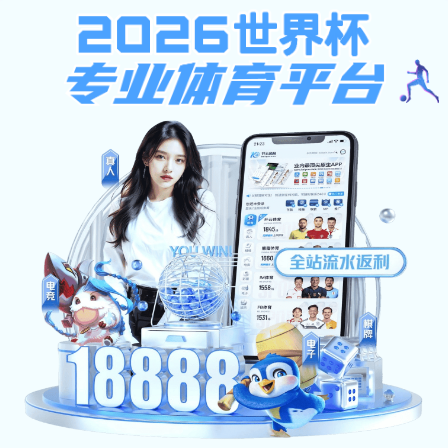
必赢体育
· 内容营销
数据服务精...
良心 App，值得...
隐私专员联系...
体育热点
草皮评估
进球奖金
营销
宿敌对决
研发占比
多端账号体系与收藏同步功能，使必赢体育用户可在
手机、平板与桌面端延续必赢体育（中国）官网入口
观赛...
数据准确率
在隐私与数据最小化原则下，必赢体育优化必赢体育