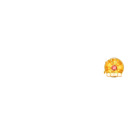
6月11日南非vs墨西哥防守站位
当南非世界杯的号角于2010年6月11日在约翰内斯
堡的足球城体育场...
2026-07-13
6月24日墨西哥对捷克主帅布阵
在世界杯的绿茵战场上，每一个战术选择都可能成
为历史的注脚。2024...
2026-07-13