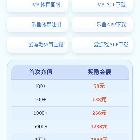
球哲学。被誉为一群沙漠之狐的他们，技术细腻、速
度奇快且充满即兴发挥的创造力。在赛前阵容预测
中，阿尔及利亚很可能采用3-4-3或4-3-3的攻击性阵
型，旨在用进攻来压制对手的稳固防线。他们的核心
力量集中在中前场。两名速度飞快的边锋是球队的进
攻利刃，他们不按常理出牌，经常通过一对一的盘带
来撕开防线，这种行为虽然具有高风险，但也蕴含着
打破僵局的巨大能量。中锋位置可能由一名技术全面
的射手担任，他不仅要完成终结，更需要频繁回撤接
应，串联起前场的攻击群。中场的三人组，通常由一
名防守型后腰和两名具备插上能力的全能中场组成。
他们的奔跑能力惊人，能瞬间完成由守转攻的切换。
后防线虽然偶尔会因过于激进的前压而暴露出空当，
但三中卫体系在翼卫的保护下，能有效覆盖边路区