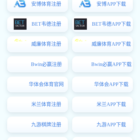
心理素质。他们没有慌乱，没有急于长传冲吊，而是
继续执行阿隆索赛前布置的战术——通过中场的细腻
传递，寻找拜仁防线之间的空隙。勒沃库森的先丢
球，反而激发了他们的斗志，场上的每一次拼抢都开
始带着更强烈的侵略性。这种心态的转变，为后续的
逆转埋下了伏笔。
随着比赛时间的推移，勒沃库森的攻势逐渐收到成
效。他们的中场核心在对方禁区前沿不断制造威胁，
几次远射都让拜仁门将诺伊尔做出了极限扑救。而拜
仁方面，虽然领先，但他们的防线开始出现松动，尤
其是中后卫之间的配合显得不够默契。勒沃库森的扳
平进球来得正是时候：一次角球机会，皮球在被解围
后落到了禁区外围，勒沃库森的后腰球员不等皮球落
地，直接一脚凌空抽射，皮球像炮弹一样穿过人群，