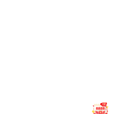
的注脚，而有些则可能...
2026-07-13
6月27日约旦vs阿根廷门将表现
在足球的世界里，总有一些瞬间能让人忘记比分牌
的冰冷，只记住门将指...
2026-07-13