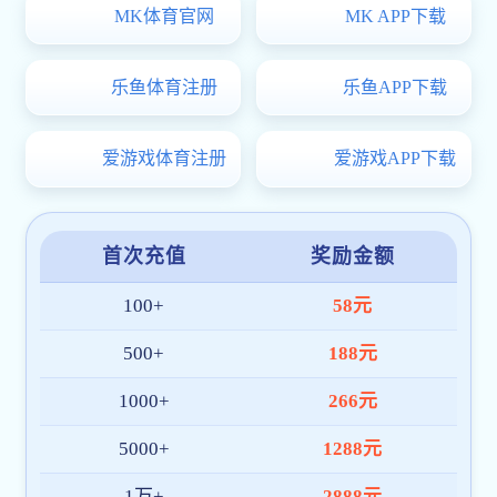
而真正的高潮还在最后时刻。当所有人都认为平局将
成为最终结果时，挪威队并未满足于只收获一分。补
时第5分钟，挪威队发动最后一波攻势，右边路传中
造成奥地利队禁区内混乱，皮球经过折射后落在后点
的球员身前，只见哈兰德眼疾脚快，在人群中凌空抽
射，皮球应声入网。这一刻，客队替补席和远征球迷
彻底陷入狂欢，而奥地利队则愣在原地，无法相信眼
前发生的一切。挪威补时连入两球客场逆转奥地利，
这一壮举彻底改写了比赛的命运，也成为本轮世预赛
中最令人难忘的场景。
从技术统计来看，挪威队全场控球率为48%，并不占
据绝对优势，但他们利用高效的反击完成了最后的绝
杀。奥地利队尽管在防守端保持了前面八十多分钟的
高水准，但他们在比赛末段显现出的体能下降以及精