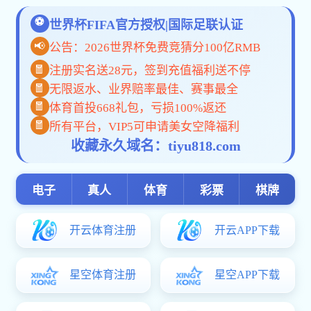
赛中的亮点，更让球迷们再次见识到足球不可预测的
魅力。挪威补时连入两球客场逆转奥地利，不仅刷新
了比赛的走向，也为两支球队的未来征程注入了截然
不同的气息。
比赛伊始，主场作战的奥地利队表现出强烈的控制
欲。他们利用主场优势，通过中场的紧密衔接和边路
快速推进，不断向挪威队的后防施压。上半场第38
分钟，奥地利队凭借一次精妙的团队配合撕开防线，
前锋在禁区内的冷静推射打破僵局，帮助主队带着1
比0的领先结束半场。这个进球不仅点燃了现场主场
球迷的热情，也令挪威队陷入被动。然而，随着比赛
的深入，诺丁汉森林的克星们开始逐步找回对局面的
感知能力，挪威主帅果断调整阵型，改打更具攻击性