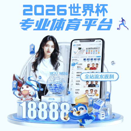
必赢体育
· 内容营销
数据服务精...
良心 App，值得...
隐私专员联系...
体育热点
草皮评估
进球奖金
挪威补时连入两球客场逆转奥地
利
2026-06-25 15:08
92
真实评价，不做...
进球奖金
在足球的世界里，戏剧性往往只存在于转瞬之间。当
比赛进入最后阶段，一切看似尘埃落定时，真正的奇
迹才悄然上演。挪威队在奥地利客场完成了一次堪称
史诗级的逆转：在补时阶段连入两球，将比分从落后
改写为胜利。这场惊心动魄的对决不仅是世界杯预选