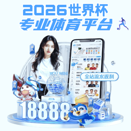
必赢体育
· 内容营销
数据服务精...
良心 App，值得...
隐私专员联系...
体育热点
草皮评估
进球奖金
谢鹏飞塞尔维亚生死战禁区摆脱
冲上榜首
2026-06-20 15:19
86
真实评价，不做...
进球奖金
在世界杯预选赛亚洲区的征途上，中国男足每一次关
键战役都牵动着亿万球迷的心。当国足在塞尔维亚客
场迎来一场名副其实的生死战时，一位身披战袍的中
国攻击手，在禁区前沿完成了一次足以载入史册的摆
脱过人，随后将球队推向了小组榜首的位置。这不是