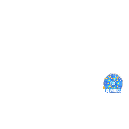
欧冠焦点战利物浦迎战帕福斯持球推进速
在欧洲足坛的喧嚣中，一场看似实力悬殊的对决即
将在安菲尔德球场拉...
2026-07-22