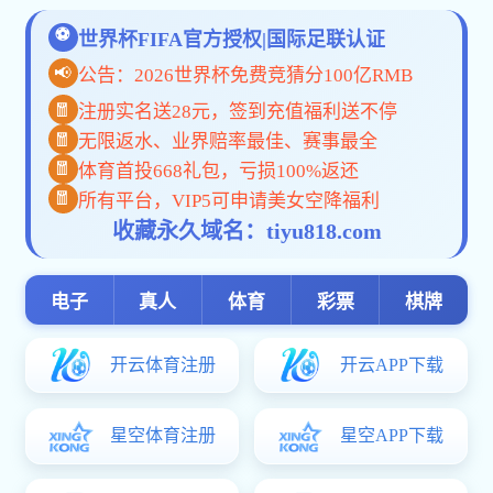
虚构的剧本，而是谢鹏飞在高压对抗中展现出的技术
与胆识的真实写照。本文将聚焦这场决定命运的比
赛，深度剖析谢鹏飞在禁区内的那次致命摆脱，以及
它如何扭转了整场比赛的走向，最终帮助国足在积分
榜上实现了关键一跃。
比赛开始前，外界对中国队的前景并不乐观。塞尔维
亚主场素以强硬著称，对手的整体实力与身体对抗能
力都在国足之上。更严峻的是，国足在此前的比赛中
积分离预期尚有差距，出线形势岌岌可危。主教练在
赛前反复强调，这是一场必须拿下的比赛，任何平局
或失利都意味着提前告别世界杯。球员们的压力可想
而知，而谢鹏飞作为前场为数不多具备持球突破能力
的攻击手，自然被寄予厚望。上半场，国足在稳固防