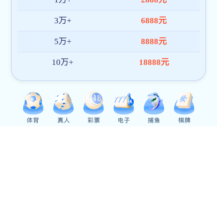
终，国足凭借着谢鹏飞策动的这次进攻，在客场拿下
了这宝贵的3分。
赛后，当媒体重新审视积分榜时发现，凭借这场胜
利，中国队在小组中的排名悄然攀升到了榜首位置。
尽管与身后球队的积分差距并不大，但在这个时间节
点，占据榜首意味着国足将出线的主动权牢牢握在了
自己手中。而这次禁区摆脱，不仅成为全场比赛的转
折点，更成为中国球迷津津乐道的经典画面。谢鹏飞
在这场比赛中的表现，完美诠释了现代足球中边路攻
击手应有的特质——在承压局面下的冷静判断，以及
运用技术动作完成关键性突破的勇气。他不是那种依
靠蛮力冲击对手的球员，而是用节奏变化和球感来撕
开防线，这种踢法在亚洲层面常能取得奇效。