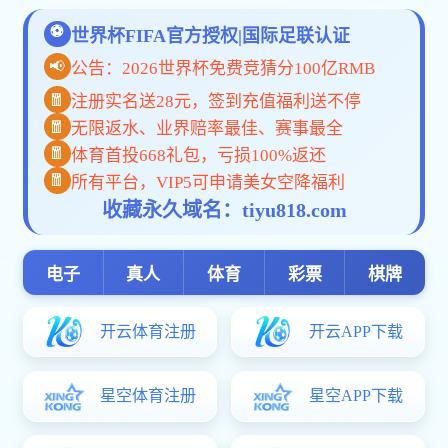
天才少年能否找回射门脚感，成为日本队能否撕开对
手防线、挺进淘汰赛的关键。本文将从实战数据与战
术细节入手，深度解析久保建英面对荷兰队防线时的
反击核心作用，探讨其射门状态回暖的真实信号。
久保建英在前两场小组赛中的射门尝试次数虽然不
少，但命中门框范围内的比例并不理想。尤其是对阵
强敌时，他在密集防守下的调整空间被压缩，仓促起
脚的情况时有发生。这种不稳定的射门脚感，一度让
主教练森保一在进攻部署上陷入两难。然而，在迎战
荷兰队之前，从训练场传出的消息让人眼前一亮：久
保建英在禁区弧顶附近的连续多脚凌空抽射和低平球
推射几乎弹无虚发，其专注度与发力姿态都呈现出明
显回升。这似乎预示着，那个在皇家社会时屡屡用冷