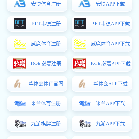
术板上的直接博弈。
二、战略支点：稳定与爆发的平衡术
在高强度的密集赛程下，如何管理球员体能并维持战
术纪律，是冲击亚冠榜首风暴的关键。北京国安在转
会窗口期进行的中后场补强，显然是为应对多线作战
的长远布局。他们深知，仅仅依靠一两名外援的灵光
一现，难以在亚冠赛场走得更远。因此，球队开始强
调对球权的控制与攻防转换的效率。这种“实用主义”
哲学，让国安在面对实力相当的对手时，能够展现出
惊人的韧性。与之形成对比的是，上海申花则更依赖
攻防两端极致的奔跑与抢断。这种打法虽然观赏性
强，但极易在体能瓶颈期遭遇反噬。若申花希望在亚
冠小组赛中脱颖而出，就必须在“激情”与“理性”之间