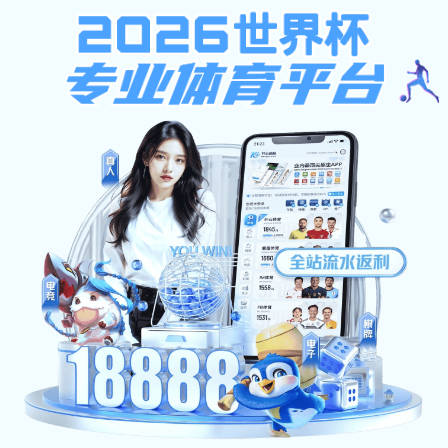
必赢体育
· 内容营销
数据服务精...
良心 App，值得...
隐私专员联系...
体育热点
草皮评估
进球奖金
北京国安双红会燃爆上海申花冲
击决赛亚冠榜首风暴
2026-06-24 14:08
64
真实评价，不做...
进球奖金
在中国足球的版图上，京沪大战从来都不仅仅是三分
的争夺，而是一种底蕴与血性的碰撞。当北京国安与
上海申花在联赛与杯赛的“双红会”中狭路相逢，其激
烈程度足以燃爆整个中超赛场。而在这股席卷足坛的
风暴背后，一支球队正悄然蓄力，试图冲击亚冠联赛