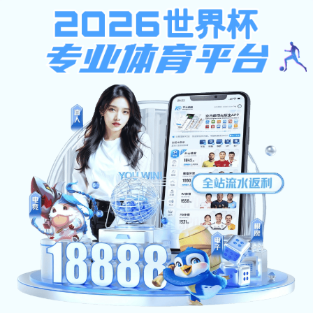
必赢体育
· 内容营销
数据服务精...
良心 App，值得...
隐私专员联系...
体育热点
草皮评估
进球奖金
捷克vs南非2026世界杯反击路线
2026-06-25 18:16
115
真实评价，不做...
进球奖金
当世界足坛的目光聚焦于2026年美加墨世界杯的宏
伟蓝图时，一场看似冷门却暗藏杀机的对决，正悄然
在战术板与草皮之间酝酿。捷克队与南非队，一支是
来自中欧铁骑的古典主义传承者，一支是非洲足球新
生代的奔放代言人。在这个没有绝对弱旅的舞台上，
“捷克vs南非2026世界杯反击路线”绝非一句简单的口