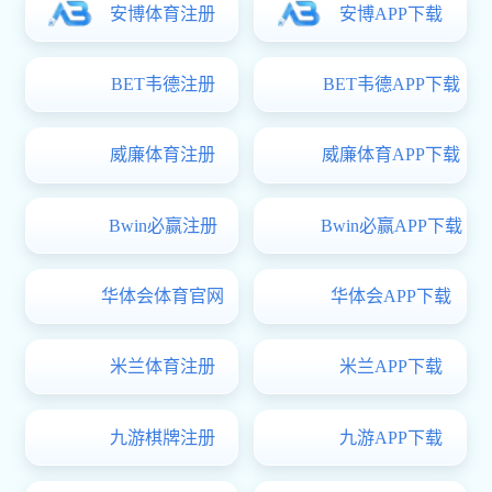
双方高悬的达摩克利斯之剑。谁能在攻守转换的瞬间
精准捕捉到那一纵即逝的空档，谁就能成为左右战局
的命运主宰。这不仅仅是体能的对冲，更是对教练组
战术造诣与球员临场决断力的终极审判。
深入分析捷克队的反击战术，我们不得不提其高速边
翼的异军突起。在过往的赛事中，捷克常陷入阵地战
的泥潭，而在2026世界杯预选赛的历练中，球队显
然找到了全新的解药。当对手倾巢而出试图从中场施
压时，捷克队的后防线会像弹簧一样瞬间回收，恰似
一只在午间小憩的丛林猎豹。那骤然启动的反击路
线，往往伴随着精准长传划破云霄。前锋不再是单纯
的支点，而化身为诱饵与冲刺手的双重角色。南非队
的防线必须时刻警惕这种“伪收缩”战术，因为一旦捷
克的双后腰完成断球，他们的过顶球能精确找到边路