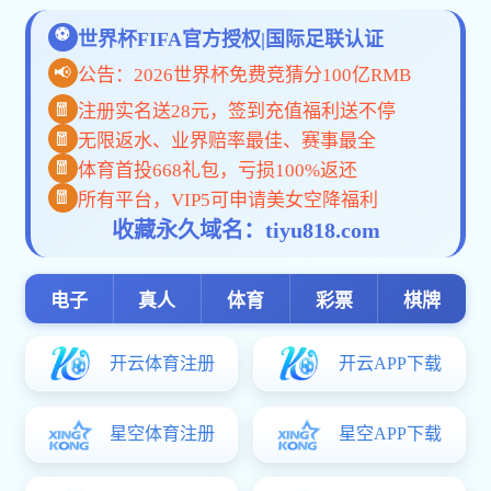
号，而是一部关于速度、力量与智慧极限博弈的战术
史诗。如果说小组赛是秩序的重组，那么这两支球队
极有可能在淘汰赛的某个黎明或黄昏，用最纯粹的反
击哲学，给整个世界足坛上演一幕令人窒息的“瞬间
美学”。
想象一下，当捷克队那尊名为“希克”的高塔在禁区内
矗立，而南非队的“闪电之翼”恰似风暴般席卷后场，
这两种截然不同的足球基因，将如何碰撞出匪夷所思
的战术火花。捷克足球的灵魂深处，始终流淌着东欧
足球坚如磐石的纪律性与弹指一挥间的致命一击。而
南非队，继承了非洲足球与生俱来的柔韧性与爆发
力，其反击路线宛如羚羊的未卜先知，隐匿于深邃的
草海之中。2026世界杯的赛场上，“反击路线”将成为