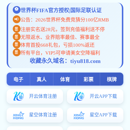
6月24日，这个日期注定在世界杯赛程中留下独特的
印记。当摩洛哥与海地在绿茵场上相遇，赛前比分的
解读便成了球迷们热议的焦点。摩洛哥，这支来自北
非的雄狮，近年来在国际舞台上展现出了惊人的韧性
与战术执行力。他们的防线，如同沙漠中的城墙，坚
固而难以逾越；而海地，虽非传统强队，却拥有加勒
比海特有的狂野与不屈。这场比赛，不仅是地理上的
碰撞，更是风格与意志的较量。从历史数据看，摩洛
哥的团队配合与防守反击战术，往往能在关键战中占
据先机；而海地若想创造奇迹，必须依赖其快速转换
与定位球机会。赛前比分的推测，并非无源之水，它
基于两队近期的热身赛表现、球员伤病情况以及战术
调整的蛛丝马迹。