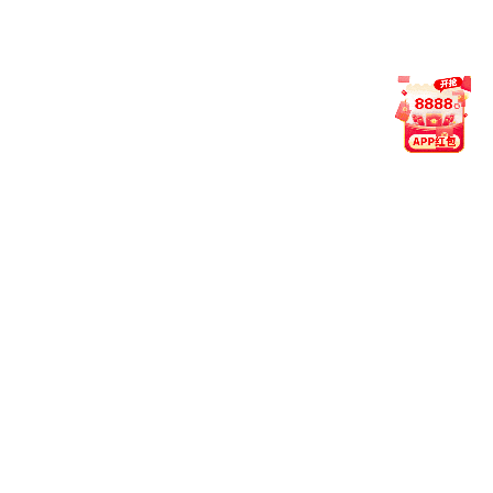
6月11日南非vs墨西哥防守站位
当南非世界杯的号角于2010年6月11日在约翰内斯
堡的足球城体育场...
2026-07-13
常见问题
【必赢体育】面对不同对手，错位单打应该保
1
留哪些不变部分
当世界杯的哨声在卡塔尔的夜空下吹响，足球的战术
版图正经历着前所未有的重构。在高速攻防转换的当