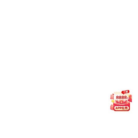
聚焦毕尔巴鄂欧冠关键战防守落位速度很
在足球的世界里，细节往往决定成败。当毕尔巴鄂
竞技踏上欧冠这片承...
2026-07-22