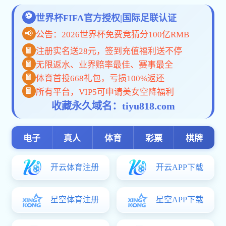
茵场上引爆进球狂欢？答案或许就隐藏在这两位金靴
热门的锋芒之中。
提到澳大利亚的锋线尖刀，你无法回避那个令亚洲后
卫胆寒的名字——米切尔·杜克。这位在2022年卡塔
尔世界杯上凭借一己之力撕碎突尼斯防线的硬汉，如
今依然是“袋鼠军团”攻城拔寨的第一选择。杜克的价
值不仅在于他门前的冷静，更在于他如坦克般碾压对
手防线的冲击力。当2026年世界杯的帷幕拉开，澳
式足球的力量美学将在他的脚下得到极致体现。面对
土耳其队那套由土超联赛精英构筑的防线，杜克的身
体对抗能力将成为破局的关键。每一个高球争顶，每
一次肌肉与肌肉的碰撞，都在为他争夺金靴热门铺
路。土耳其人的防线以速度著称，但杜克这种不讲理