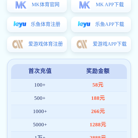
年世界杯的小组赛关键战中，伊尔马兹对澳大利亚球
门形成持续压迫的每一波进攻，都在为其争夺金靴热
门地位增添筹码。当土耳其人需要通过一场大胜来争
夺出线权时，伊尔马兹往往是那个站出来为伊斯坦布
尔带来英雄主义时刻的人。
这场潜在的射手对决，实际上是一场足球哲学的碰
撞。澳大利亚队擅长大开大合的长传冲吊，依靠杜克
的支点作用为后排插上的球员制造机会；而土耳其则
更擅长防守反击，由伊尔马兹的致命一击来终结比
赛。两种风格的极致对抗，必然会催生出高比分的剧
本。足球评论家们普遍认为，世界杯金靴的评选往往
与球队的进攻体系和比赛节奏高度相关。本届赛事的
扩军，让小组赛中出现更多强弱分明的对决，这恰恰