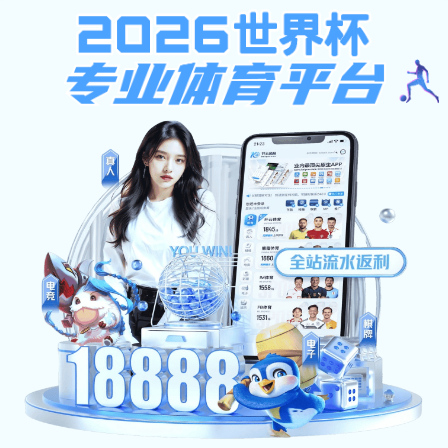
必赢体育
· 内容营销
数据服务精...
良心 App，值得...
隐私专员联系...
体育热点
草皮评估
进球奖金
体育热点资讯 #17139
2026-08-07 19:52
0
真实评价，不做...
体育热点
当2026年世界杯的哨声在北美吹响，足球世界的目
光将不仅仅聚焦于传统的豪强争霸。在众多充满变数
的对决中，澳大利亚与土耳其的潜在交锋，无意间勾
勒出了一幅关于射手王荣誉的火爆蓝图。这不仅仅是
一场南半球力量与欧亚大陆坚韧的碰撞，更是一次关
于金靴归属的终极预言。在美加墨的盛夏，谁能在绿