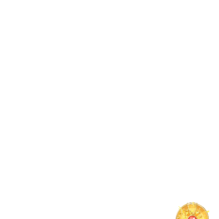
将在安菲尔德球场拉...
2026-07-22
6月17日乌兹别克斯坦对哥伦比亚高空球
绿茵场上的较量，从来就不只是脚下技术的比拼。
当世界杯的聚光灯照...
2026-07-22