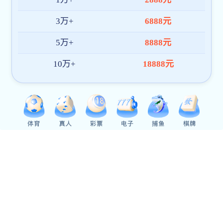
针对这种不确定性，市场上已经呈现出明显分化的迹
象。一部分博彩公司倾向于支持拉莱努尼能够抓住至
少一次反击机会，完成高质量射门，因此将他的个人
进球赔率维持在较低区间。而另一部分则基于瑞典面
对强敌时的历史防守效率，谨慎地保留了赔率的浮动
空间。这种分歧本身，就足以说明拉莱努尼对于这场
比赛结果的重要性，以及他的射门威胁正在成为左右
最终赛果的决定性变量。
从更宏观的视角来看，拉莱努尼的崛起不仅仅是个人
的技术进化，更是摩洛哥足球体系对传统防守理念的
一次挑战。瑞典防线能否抵御住这股进攻浪潮，不仅
关乎一场比赛的输赢，更关乎现代足球中防守哲学与
进攻天才之间的永恒拉锯。当比赛哨声吹响的那一
刻，所有关于赔率变化的推演都将化为绿茵场上的真