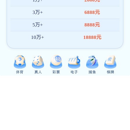
解密集防守反击体系的高明手段。
我们还需注意的是，圣地亚哥·希门尼斯的心态与大
赛经验。密集防守往往伴随着频繁的身体接触与裁判
尺度的争议。韩国球员素来以顽强的斗志和极具韧性
的贴身防守著称，希门尼斯必须控制好自己的情绪，
避免陷入对方刻意制造的犯规陷阱。他在禁区内的终
结冷静度将是决定比赛走向的标尺。面对出击的门将
与密集的腿丛，希门尼斯需要展现出如猎豹般的沉
着，利用起脚节奏的变化和假动作晃开角度。这种精
细化处理，远胜于盲目的大力射门。尤其是在角球或
任意球等定位球战术中，希门尼斯的身高与弹跳将成
为乌拉圭的杀手锏，这也是破解密集防守时最高效的
得分手段之一。