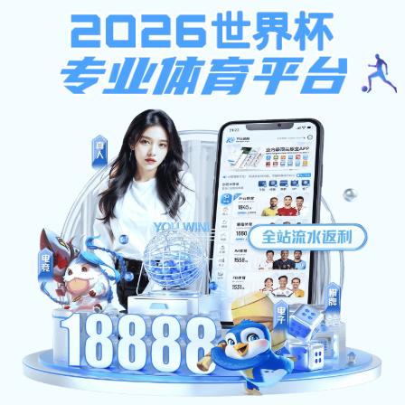
必赢体育
· 内容营销
数据服务精...
良心 App，值得...
隐私专员联系...
体育热点
草皮评估
进球奖金
圣地亚哥希门尼斯面对韩国防线
能否破解密集防守反击核心盘点
2026-07-03 21:53
84
真实评价，不做...
进球奖金
在世界杯的宏大叙事中，每一次力量与智慧的碰撞都
足以点燃全球球迷的激情。当乌拉圭的锋线利刃圣地
亚哥·希门尼斯即将直面韩国队精心构筑的钢铁防线
时，一场关于矛与盾、突破与围剿的终极辩论便在绿
茵场上悄然拉开序幕。韩国队以其标志性的密集防守