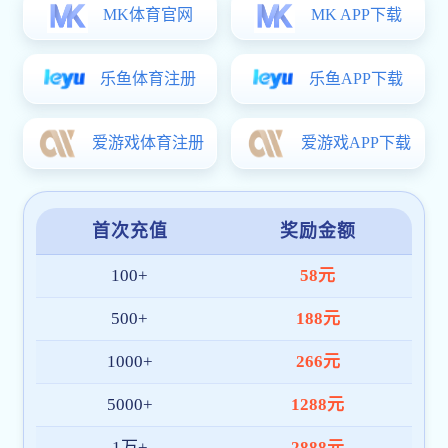
是调动与拉扯，希门尼斯正是这一战术执行中的最佳
演员。
然而，韩国队的反击核心并不仅仅在于防守，更在于
由守转攻的瞬间效率。这给圣地亚哥·希门尼斯提出
了额外的要求：他在防守端的贡献同样不可或缺。现
代足球体系下，前锋是第一道防线。面对韩国队快速
通过中场、直接寻找攻击点的战术，希门尼斯需要具
备极高的战术纪律。他不能仅仅停留在禁区等球，而
要积极参与前场压迫，阻止韩国后卫轻松发动长传反
击。这一点是判断他能否在本场比赛封神的关键。如
果他能在前场成功干扰韩国后卫的出球路线，间接化
解韩国引以为傲的反击套路，那么乌拉圭的防守压力
将得到极大缓解。这种“以攻代守”的做法，同样是破